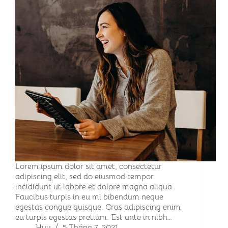
Lorem ipsum dolor sit amet, consectetur
adipiscing elit, sed do eiusmod tempor
incididunt ut labore et dolore magna aliqua.
Faucibus turpis in eu mi bibendum neque
egestas congue quisque. Cras adipiscing enim
eu turpis egestas pretium. Est ante in nibh…
Huy
5 Tháng 7, 2021