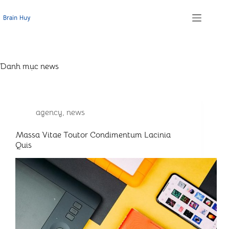
Chuyển
đến
phần
nội
dung
Danh mục
news
agency
,
news
Massa Vitae Toutor Condimentum Lacinia
Quis